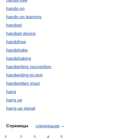
hands-free
hands-on
hands-on learning
handset
handset device
handsfree
handshake
handshaking
handwriting recognition
handwriting-to-text
handwritten input
hang
hang up
hang-up signal
Страницы
следующая
→
1
2
3
4
5